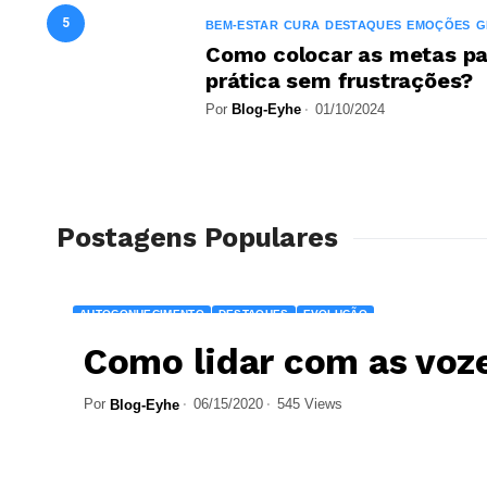
5
BEM-ESTAR
CURA
DESTAQUES
EMOÇÕES
G
Como colocar as metas p
prática sem frustrações?
Por
Blog-Eyhe
01/10/2024
Postagens Populares
AUTOCONHECIMENTO
DESTAQUES
EVOLUÇÃO
Como lidar com as voz
Por
06/15/2020
545 Views
Blog-Eyhe