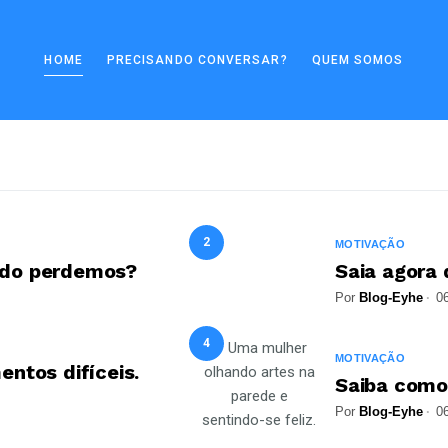
HOME
PRECISANDO CONVERSAR?
QUEM SOMOS
2
MOTIVAÇÃO
ndo perdemos?
Saia agora 
Blog-Eyhe
Por
Blog-Eyhe
0
4
MOTIVAÇÃO
ntos difíceis.
Saiba como 
Por
Blog-Eyhe
0