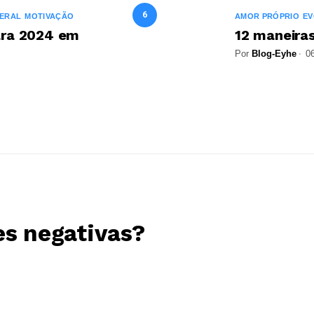
6
ERAL
MOTIVAÇÃO
AMOR PRÓPRIO
E
ara 2024 em
12 maneiras
Por
Blog-Eyhe
0
Blog-Eyhe
es negativas?