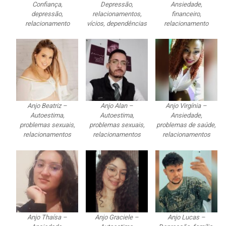
Confiança,
Depressão,
Ansiedade,
depressão,
relacionamentos,
financeiro,
relacionamento
vícios, dependências
relacionamento
Anjo Beatriz –
Anjo Alan –
Anjo Virgínia –
Autoestima,
Autoestima,
Ansiedade,
problemas sexuais,
problemas sexuais,
problemas de saúde,
relacionamentos
relacionamentos
relacionamentos
Anjo Thaísa –
Anjo Graciele –
Anjo Lucas –