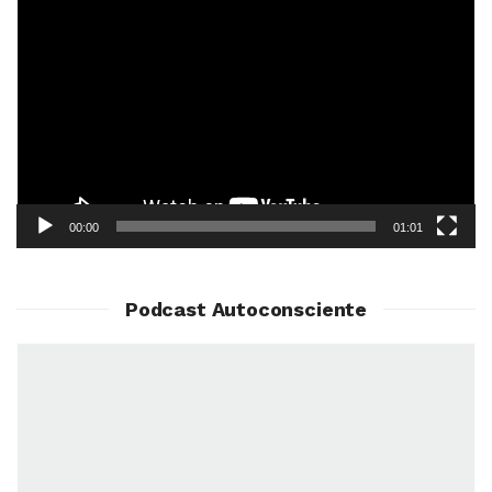
Reprodutor
de
vídeo
00:00
01:01
Podcast Autoconsciente