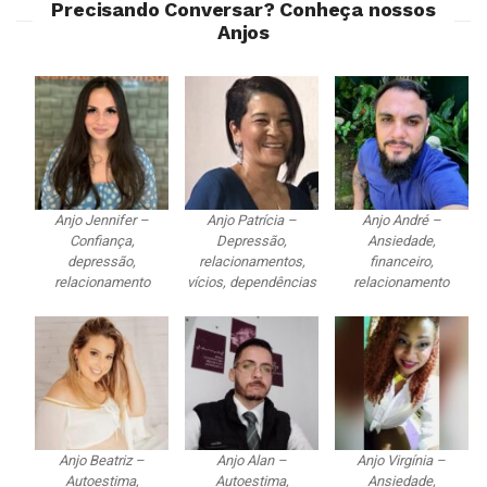
Precisando Conversar? Conheça nossos
Anjos
Anjo Jennifer –
Anjo Patrícia –
Anjo André –
Confiança,
Depressão,
Ansiedade,
depressão,
relacionamentos,
financeiro,
relacionamento
vícios, dependências
relacionamento
Anjo Beatriz –
Anjo Alan –
Anjo Virgínia –
Autoestima,
Autoestima,
Ansiedade,