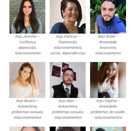
Anjo Jennifer –
Anjo Patrícia –
Anjo André –
Confiança,
Depressão,
Ansiedade,
depressão,
relacionamentos,
financeiro,
relacionamento
vícios, dependências
relacionamento
Anjo Beatriz –
Anjo Alan –
Anjo Virgínia –
Autoestima,
Autoestima,
Ansiedade,
problemas sexuais,
problemas sexuais,
problemas de saúde,
relacionamentos
relacionamentos
relacionamentos