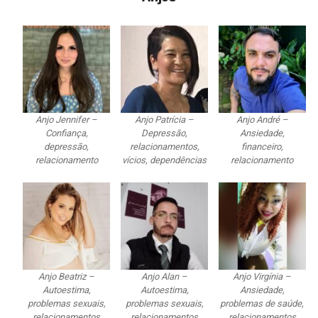
Anjo Jennifer –
Anjo Patrícia –
Anjo André –
Confiança,
Depressão,
Ansiedade,
depressão,
relacionamentos,
financeiro,
relacionamento
vícios, dependências
relacionamento
Anjo Beatriz –
Anjo Alan –
Anjo Virgínia –
Autoestima,
Autoestima,
Ansiedade,
problemas sexuais,
problemas sexuais,
problemas de saúde,
relacionamentos
relacionamentos
relacionamentos