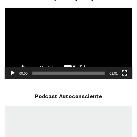
Reprodutor
de
vídeo
00:00
01:01
Podcast Autoconsciente