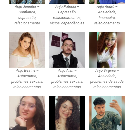
Anjo Jennifer –
Anjo Patrícia –
Anjo André –
Confiança,
Depressão,
Ansiedade,
depressão,
relacionamentos,
financeiro,
relacionamento
vícios, dependências
relacionamento
Anjo Beatriz –
Anjo Alan –
Anjo Virgínia –
Autoestima,
Autoestima,
Ansiedade,
problemas sexuais,
problemas sexuais,
problemas de saúde,
relacionamentos
relacionamentos
relacionamentos