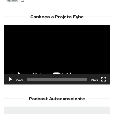
Trabalho
(2)
Conheça o Projeto Eyhe
Reprodutor
de
vídeo
00:00
01:01
Podcast Autoconsciente