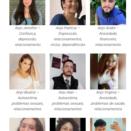
Anjo Jennifer –
Anjo Patrícia –
Anjo André –
Confiança,
Depressão,
Ansiedade,
depressão,
relacionamentos,
financeiro,
relacionamento
vícios, dependências
relacionamento
Anjo Beatriz –
Anjo Alan –
Anjo Virgínia –
Autoestima,
Autoestima,
Ansiedade,
problemas sexuais,
problemas sexuais,
problemas de saúde,
relacionamentos
relacionamentos
relacionamentos